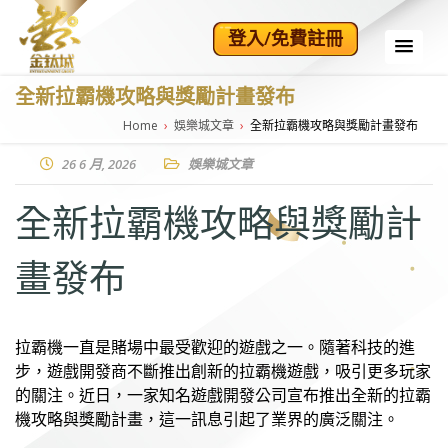
登入/免費註冊
2024推薦
金鈦城娛樂
全新拉霸機攻略與獎勵計畫發布
娛樂城 亞
城
Home
›
娛樂城文章
›
全新拉霸機攻略與獎勵計畫發布
洲第一娛樂
城代理
26 6 月, 2026
娛樂城文章
全新拉霸機攻略與獎勵計
畫發布
拉霸機一直是賭場中最受歡迎的遊戲之一。隨著科技的進
步，遊戲開發商不斷推出創新的拉霸機遊戲，吸引更多玩家
的關注。近日，一家知名遊戲開發公司宣布推出全新的拉霸
機攻略與獎勵計畫，這一訊息引起了業界的廣泛關注。