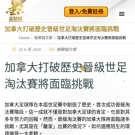
登入/免費註冊
2024推薦
金鈦城娛樂
加拿大打破歷史晉級世足淘汰賽將面臨挑戰
娛樂城 亞
城
Home
›
娛樂城文章
›
加拿大打破歷史晉級世足淘汰賽將面臨挑戰
洲第一娛樂
城代理
25 6 月, 2026
娛樂城文章
加拿大打破歷史晉級世足
淘汰賽將面臨挑戰
加拿大足球隊在本屆世足賽中創造了歷史，首次成功晉級淘
汰賽階段。這一成就不僅是對加拿大足球的肯定，也是對其
多年努力的回報。然而，晉級淘汰賽的加拿大隊將面臨諸多
挑戰，尤其是在「離家」出賽的情況下，如何適應陌生的環
境將是一大考驗。