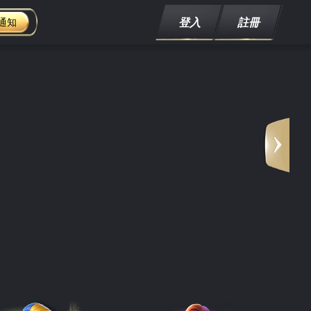
登入
註冊
通知