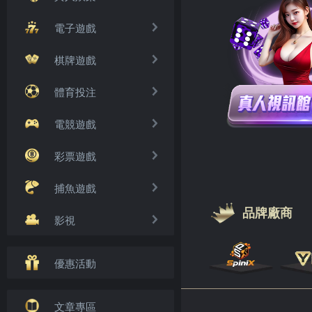
電子遊戲
棋牌遊戲
體育投注
電競遊戲
彩票遊戲
捕魚遊戲
品牌廠商
影視
優惠活動
文章專區