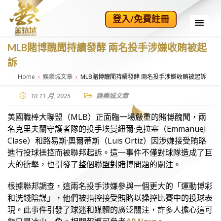
登入/免費註冊
2024推薦
金鈦城娛樂
MLB賭博醜聞持續發酵 兩名投手涉嫌收賄被起
娛樂城 亞
城
訴
洲第一娛樂
城代理
Home
›
娛樂城文章
›
MLB賭博醜聞持續發酵 兩名投手涉嫌收賄被起訴
10 11 月, 2025
娛樂城文章
美國職棒大聯盟（MLB）正面臨一場嚴重的賭博醜聞，兩
名克里夫蘭守護者隊的投手埃曼紐爾·克拉塞（Emmanuel
Clase）和路易斯·奧爾蒂斯（Luis Ortiz）因涉嫌接受賄賂
進行投球操控而被聯邦起訴。這一事件不僅對球隊造成了巨
大的衝擊，也引發了整個聯盟對賭博問題的關注。
根據聯邦調查，這兩名投手涉嫌參與一個更大的「運動博彩
和洗錢陰謀」，他們被指控接受賄賂以操控比賽中的投球表
現。此事件引發了球迷和媒體的廣泛關注，許多人擔心這可