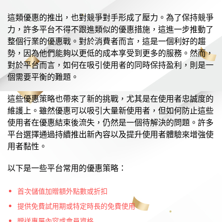
這類優惠的推出，也對競爭對手形成了壓力。為了保持競爭
力，許多平台不得不跟進類似的優惠措施，這進一步推動了
整個行業的優惠戰。對於消費者而言，這是一個利好的趨
勢，因為他們能夠以更低的成本享受到更多的服務。然而，
對於平台而言，如何在吸引使用者的同時保持盈利，則是一
個需要平衡的難題。
這些優惠策略也帶來了新的挑戰，尤其是在使用者忠誠度的
維護上。雖然優惠可以吸引大量新使用者，但如何防止這些
使用者在優惠結束後流失，仍然是一個待解決的問題。許多
平台選擇通過持續推出新內容以及提升使用者體驗來增強使
用者黏性。
以下是一些平台常用的優惠策略：
首次儲值加贈額外點數或折扣
提供免費試用期或特定時長的免費使用
贈送專屬內容或會員資格