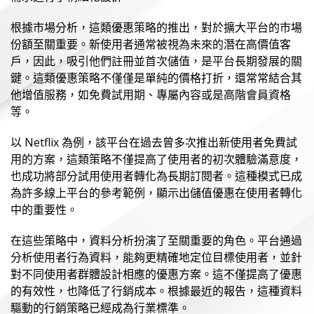
根據市場分析，這類優惠策略的推出，對於擴大平台的市場
份額至關重要。新使用者通常被視為未來的潛在高價值客
戶，因此，吸引他們註冊並首次儲值，是平台長期發展的關
鍵。這類優惠策略不僅僅是單純的價格打折，還常常結合其
他增值服務，如免費試用期、專屬內容或是高階會員資格
等。
以 Netflix 為例，該平台在過去曾多次推出新使用者免費試
用的方案，這類策略不僅提高了使用者的初次體驗滿意度，
也成功將部分試用使用者轉化為長期訂閱者。這種模式已成
為許多線上平台的參考範例，顯示出儲值優惠在使用者轉化
中的重要性。
在這些策略中，資料分析扮演了至關重要的角色。平台通過
分析使用者行為資料，能夠更精確地定位目標使用者，並針
對不同使用者群體設計相應的優惠方案。這不僅提高了優惠
的有效性，也降低了行銷成本。根據最近的報告，這種資料
驅動的行銷策略已經成為行業標準。