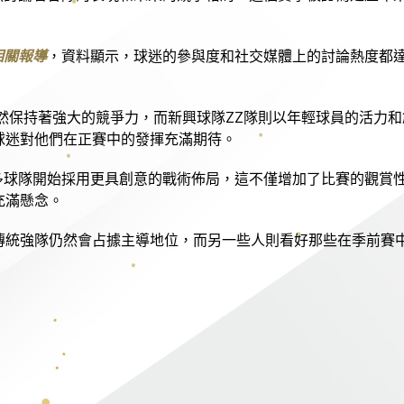
相關報導
，資料顯示，球迷的參與度和社交媒體上的討論熱度都
依然保持著強大的競爭力，而新興球隊ZZ隊則以年輕球員的活力
球迷對他們在正賽中的發揮充滿期待。
許多球隊開始採用更具創意的戰術佈局，這不僅增加了比賽的觀賞
充滿懸念。
傳統強隊仍然會占據主導地位，而另一些人則看好那些在季前賽