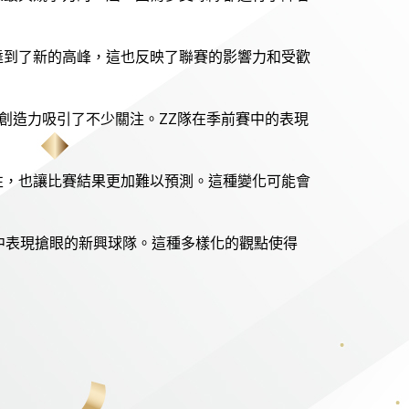
達到了新的高峰，這也反映了聯賽的影響力和受歡
和創造力吸引了不少關注。ZZ隊在季前賽中的表現
性，也讓比賽結果更加難以預測。這種變化可能會
中表現搶眼的新興球隊。這種多樣化的觀點使得