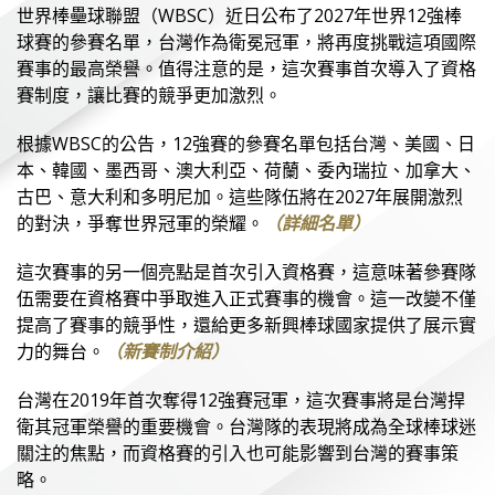
世界棒壘球聯盟（WBSC）近日公布了2027年世界12強棒
球賽的參賽名單，台灣作為衛冕冠軍，將再度挑戰這項國際
賽事的最高榮譽。值得注意的是，這次賽事首次導入了資格
賽制度，讓比賽的競爭更加激烈。
根據WBSC的公告，12強賽的參賽名單包括台灣、美國、日
本、韓國、墨西哥、澳大利亞、荷蘭、委內瑞拉、加拿大、
古巴、意大利和多明尼加。這些隊伍將在2027年展開激烈
的對決，爭奪世界冠軍的榮耀。
（詳細名單）
這次賽事的另一個亮點是首次引入資格賽，這意味著參賽隊
伍需要在資格賽中爭取進入正式賽事的機會。這一改變不僅
提高了賽事的競爭性，還給更多新興棒球國家提供了展示實
力的舞台。
（新賽制介紹）
台灣在2019年首次奪得12強賽冠軍，這次賽事將是台灣捍
衛其冠軍榮譽的重要機會。台灣隊的表現將成為全球棒球迷
關注的焦點，而資格賽的引入也可能影響到台灣的賽事策
略。