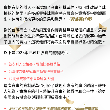
資格賽制的引入不僅增加了賽事的挑戰性，還可能改變全球
棒球的格局。許多新興棒球國家將有機會在資格賽中脫穎而
出，這可能帶來更多的黑馬和驚喜。
（資格賽詳情）
對於台灣而言，提前鎖定會內賽資格無疑是個好訊息，這讓
他們能夠更專注於準備和調整。台灣隊在過去的賽事中顯示
了強大的實力，這次他們將再次面對來自世界各地的強敵。
以下是2027年世界12強賽的關鍵變化：
首次引入資格賽，增加比賽競爭性
台灣作為衛冕冠軍自動獲得參賽資格
12支參賽隊伍來自全球各大洲
這次賽事的賽制變革也引發了球迷和專家的廣泛討論。許多
人認為，資格賽的引入將提升賽事的觀賞性和公平性，讓更
多國家有機會參與到這項頂級賽事中。
WBSC公布明年12強隊伍 中華隊尋求衛冕 – Yahoo奇摩運動