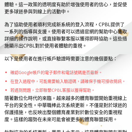
體驗。這一政策的透明度有助於增強使用者的信心，並促使
更多球迷參與到線上的活動中。
為了協助使用者順利完成新系統的登入流程，CPBL提供了
一系列的指導與支援。使用者可以透過官網的幫助中心獲取
詳細的操作說明，或直接聯繫客服以獲得即時協助。這些措
施顯示出CPBL對於使用者體驗的重視。
以下是使用者在進行帳戶驗證時需要注意的幾個要點：
確認Google帳戶的電子郵件和電話號碼是否最新。
在登入過程中，可能需要輸入驗證碼，請確保手機可接收簡訊。
若遇到問題，立即聯繫CPBL客服以獲得幫助。
隨著數位化時代的來臨，越來越多的體育聯盟開始重視線上
平台的安全性。中華職棒此次系統更新，不僅是對於球迷的
保護措施，也反映出整個體育產業對於數位安全的重視程
度。這樣的趨勢在未來可能會被更多的體育聯盟採用。