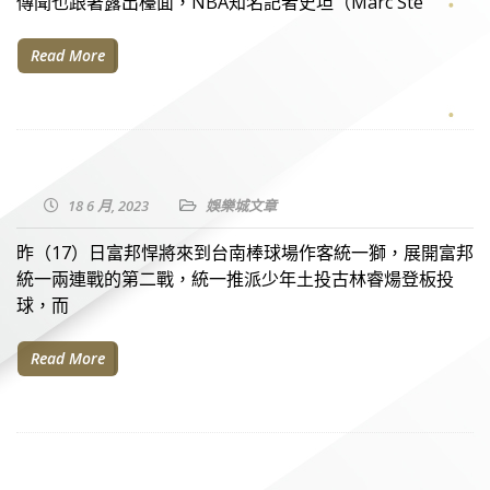
傳聞也跟著露出檯面，NBA知名記者史坦（Marc Ste
Read More
18 6 月, 2023
娛樂城文章
昨（17）日富邦悍將來到台南棒球場作客統一獅，展開富邦
統一兩連戰的第二戰，統一推派少年土投古林睿煬登板投
球，而
Read More