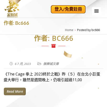
登入/免費註冊
2024推薦
金鈦城娛樂
作者:
Bc666
娛樂城 亞
城
Home
›
Posted by bc666
洲第一娛樂
作者:
BC666
城代理
6 7 月, 2023
娛樂城文章
《The Cage 拳上 2023終於之戰》昨（５）在台北小巨蛋
盛大舉行，雖然是週間晚上，仍吸引超過11,00
Read More