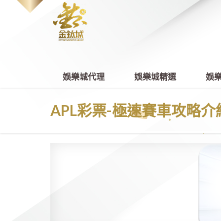
2024推薦娛
金鈦城娛樂
樂城 亞洲第
城
一娛樂城代
娛樂城代理
娛樂城精選
娛
理
APL彩票-極速賽車攻略介