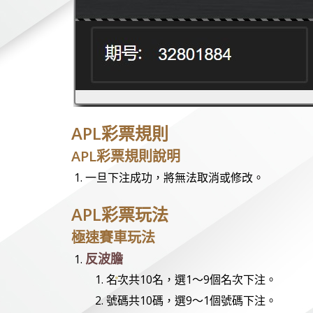
APL彩票規則
APL彩票規則說明
一旦下注成功，將無法取消或修改。
APL彩票玩法
極速賽車玩法
反波膽
名次共10名，選1〜9個名次下注。
號碼共10碼，選9〜1個號碼下注。