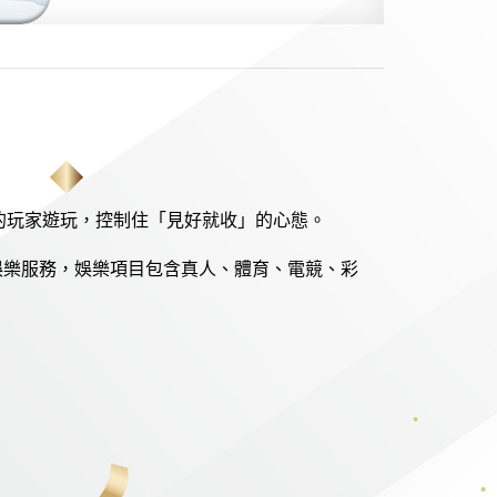
的玩家遊玩，控制住「見好就收」的心態。
娛樂服務，娛樂項目包含真人、體育、電競、彩