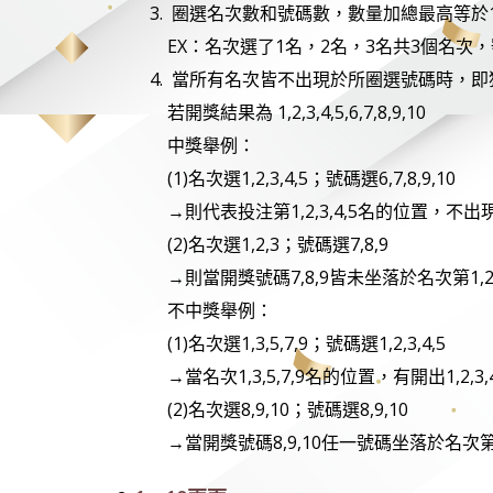
圈選名次數和號碼數，數量加總最高等於1
EX：
名次選了1名，2名，3名共3個名次
當所有名次皆不出現於所圈選號碼時，即
若開獎結果為 1,2,3,4,5,6,7,8,9,10
中獎舉例：
(1)名次選1,2,3,4,5；號碼選6,7,8,9,10
→則代表投注第1,2,3,4,5名的位置，不出現
(2)名次選1,2,3；號碼選7,8,9
→則當開獎號碼7,8,9皆未坐落於名次第1,
不中獎舉例：
(1)名次選1,3,5,7,9；號碼選1,2,3,4,5
→當名次1,3,5,7,9名的位置，有開出1,2
(2)名次選8,9,10；號碼選8,9,10
→當開獎號碼8,9,10任一號碼坐落於名次第